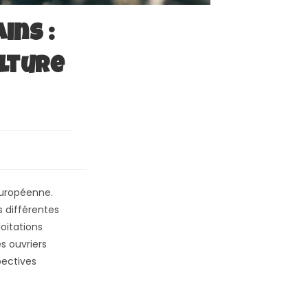
ins :
ulture
 européenne.
s différentes
oitations
es ouvriers
pectives