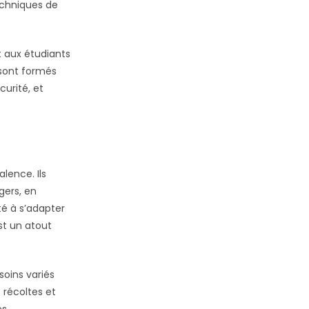
techniques de
 aux étudiants
 sont formés
urité, et
lence. Ils
gers, en
té à s’adapter
st un atout
oins variés
 récoltes et