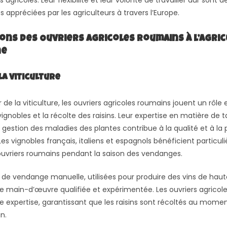
agricoles. Leur flexibilité et leur volonté de travailler dur sont d
s appréciées par les agriculteurs à travers l’Europe.
ons des Ouvriers Agricoles Roumains à l’Agri
ne
la Viticulture
 de la viticulture, les ouvriers agricoles roumains jouent un rôle 
ignobles et la récolte des raisins. Leur expertise en matière de ta
 gestion des maladies des plantes contribue à la qualité et à la 
Les vignobles français, italiens et espagnols bénéficient particu
uvriers roumains pendant la saison des vendanges.
 de vendange manuelle, utilisées pour produire des vins de haute
e main-d’œuvre qualifiée et expérimentée. Les ouvriers agricol
e expertise, garantissant que les raisins sont récoltés au mome
n.