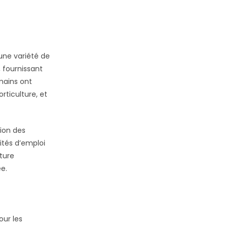
une variété de
, fournissant
mains ont
rticulture, et
tion des
ités d’emploi
lture
e.
ur les