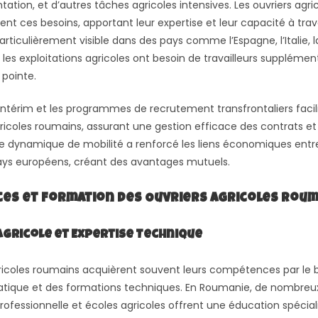
antation, et d’autres tâches agricoles intensives. Les ouvriers agr
t ces besoins, apportant leur expertise et leur capacité à travai
rticulièrement visible dans des pays comme l’Espagne, l’Italie, l
 les exploitations agricoles ont besoin de travailleurs suppléme
 pointe.
ntérim et les programmes de recrutement transfrontaliers facilit
gricoles roumains, assurant une gestion efficace des contrats et
tte dynamique de mobilité a renforcé les liens économiques ent
pays européens, créant des avantages mutuels.
es et Formation des Ouvriers Agricoles Roum
gricole et Expertise Technique
gricoles roumains acquièrent souvent leurs compétences par le b
ratique et des formations techniques. En Roumanie, de nombr
rofessionnelle et écoles agricoles offrent une éducation spécial