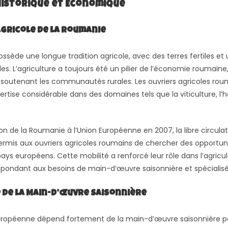
Historique et Économique
Agricole de la Roumanie
sède une longue tradition agricole, avec des terres fertiles et 
les. L’agriculture a toujours été un pilier de l’économie roumaine
 soutenant les communautés rurales. Les ouvriers agricoles rou
rtise considérable dans des domaines tels que la viticulture, l’ho
on de la Roumanie à l’Union Européenne en 2007, la libre circula
permis aux ouvriers agricoles roumains de chercher des opportun
ays européens. Cette mobilité a renforcé leur rôle dans l’agricu
pondant aux besoins de main-d’œuvre saisonnière et spécialisé
de la Main-d’Œuvre Saisonnière
européenne dépend fortement de la main-d’œuvre saisonnière po