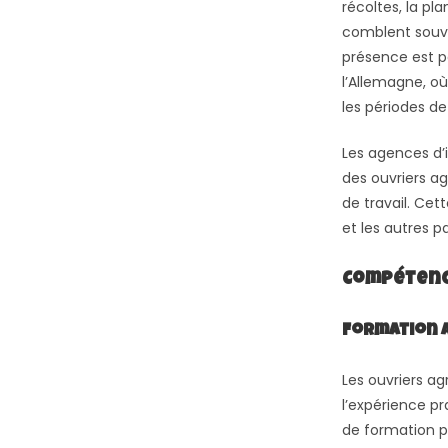
récoltes, la pl
comblent souven
présence est pa
l’Allemagne, où
les périodes de
Les agences d’i
des ouvriers a
de travail. Ce
et les autres 
Compétenc
Formation A
Les ouvriers a
l’expérience p
de formation p