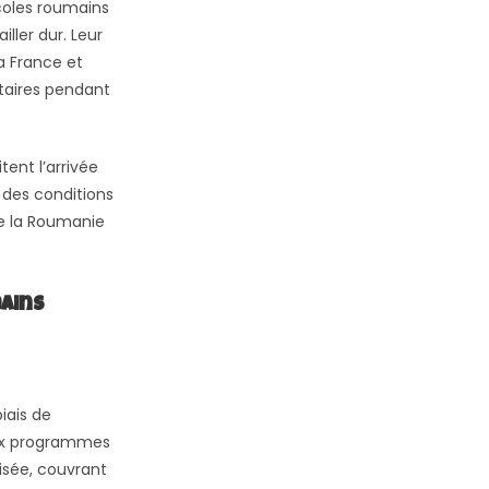
icoles roumains
ller dur. Leur
a France et
ntaires pendant
ent l’arrivée
 des conditions
re la Roumanie
ains
iais de
eux programmes
isée, couvrant