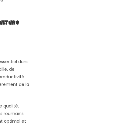
es
culture
essentiel dans
ille, de
productivité
lièrement de la
 qualité,
es roumains
nt optimal et