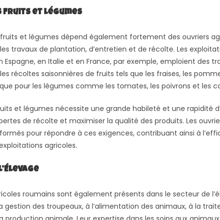
 Fruits et Légumes
 fruits et légumes dépend également fortement des ouvriers ag
es travaux de plantation, d’entretien et de récolte. Les exploitat
Espagne, en Italie et en France, par exemple, emploient des tra
es récoltes saisonnières de fruits tels que les fraises, les pomme
 que pour les légumes comme les tomates, les poivrons et les c
ruits et légumes nécessite une grande habileté et une rapidité 
 pertes de récolte et maximiser la qualité des produits. Les ouvrie
ormés pour répondre à ces exigences, contribuant ainsi à l’effic
exploitations agricoles.
l’Élevage
ricoles roumains sont également présents dans le secteur de l’él
a gestion des troupeaux, à l’alimentation des animaux, à la trait
la production animale. Leur expertise dans les soins aux animaux 