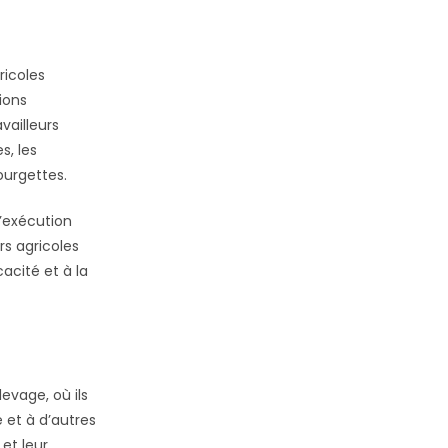
ricoles
ions
vailleurs
s, les
ourgettes.
d’exécution
rs agricoles
acité et à la
evage, où ils
e et à d’autres
et leur