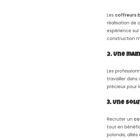
Les
coffreurs 
réalisation de
expérience sur 
construction 
2. Une mai
Les professionn
travailler dans
précieux pour l
3. Une sol
Recruter un
co
tout en bénéfic
polonais, allié