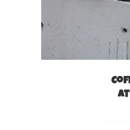
Cof
At