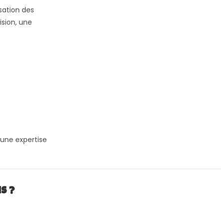
sation des
ision, une
une expertise
s ?