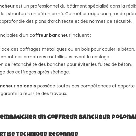
ancheur
est un professionnel du bâtiment spécialisé dans la réali
 les structures en béton armé. Ce métier exige une grande préc
pprofondie des plans d’architecte et des normes de sécurité.
incipales d’un
coffreur bancheur
incluent :
lace des coffrages métalliques ou en bois pour couler le béton.
nement des armatures métalliques avant le coulage.
ion de l’étanchéité des banches pour éviter les fuites de béton.
e des coffrages après séchage.
ancheur polonais
possède toutes ces compétences et apporte 
arantir la réussite des travaux.
embaucher un coffreur bancheur polonai
ertise technique reconnue