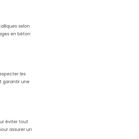
alliques selon
vrages en béton
especter les
t garantir une
r éviter tout
pour assurer un