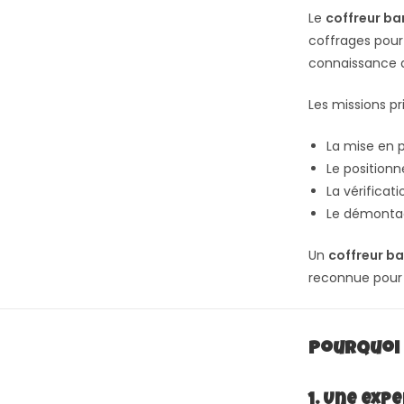
Le
coffreur b
coffrages pour
connaissance a
Les missions pr
La mise en p
Le position
La vérificat
Le démontag
Un
coffreur b
reconnue pour g
Pourquoi 
1. Une exp