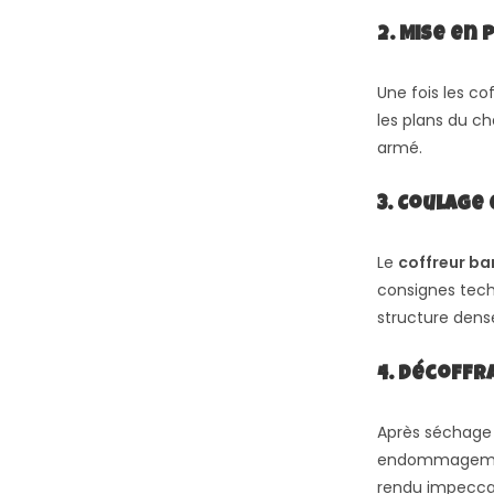
2. Mise en
Une fois les co
les plans du ch
armé.
3. Coulage
Le
coffreur ba
consignes techn
structure den
4. Décoffr
Après séchage 
endommagement 
rendu impecca