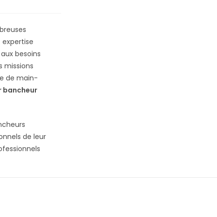
mbreuses
 expertise
 aux besoins
es missions
he de main-
r bancheur
ancheurs
onnels de leur
ofessionnels