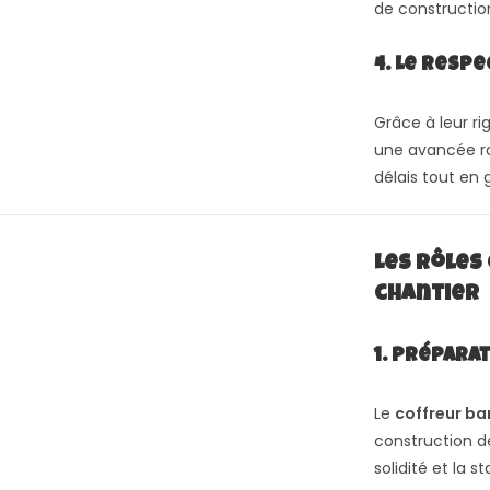
de constructio
4. Le resp
Grâce à leur ri
une avancée ra
délais tout en 
Les rôles
chantier
1. Prépara
Le
coffreur ba
construction de
solidité et la s