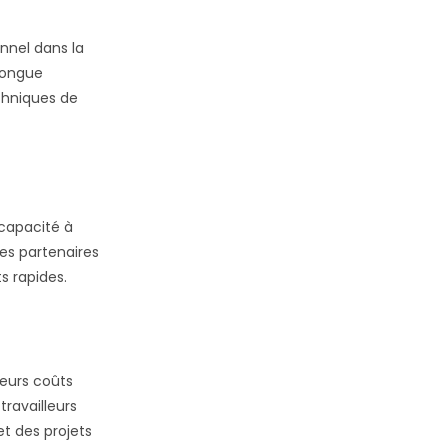
nnel dans la
longue
echniques de
 capacité à
des partenaires
s rapides.
leurs coûts
travailleurs
et des projets