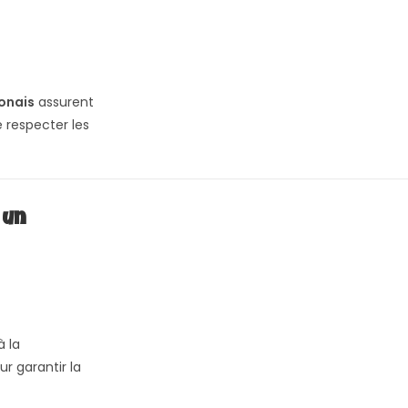
onais
assurent
 respecter les
 un
 la
r garantir la