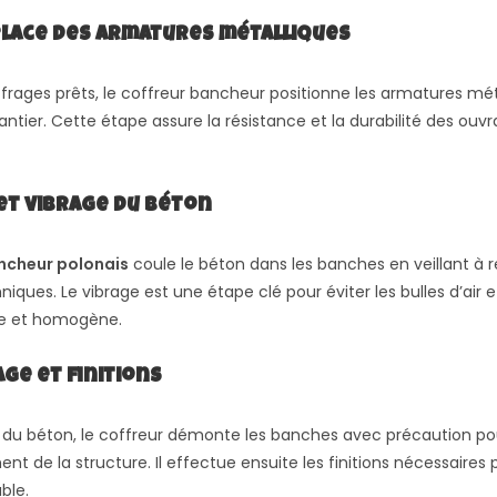
 place des armatures métalliques
ffrages prêts, le coffreur bancheur positionne les armatures mét
antier. Cette étape assure la résistance et la durabilité des ou
 et vibrage du béton
ncheur polonais
coule le béton dans les banches en veillant à r
iques. Le vibrage est une étape clé pour éviter les bulles d’air e
se et homogène.
age et finitions
du béton, le coffreur démonte les banches avec précaution pou
de la structure. Il effectue ensuite les finitions nécessaires 
ble.